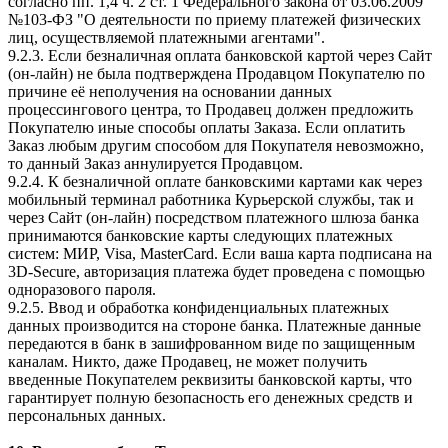
согласно пп. 1,4 ч. 2 ст. 1 Федерального закона от 03.06.2009
№103-ФЗ "О деятельности по приему платежей физических
лиц, осуществляемой платежными агентами".
9.2.3. Если безналичная оплата банковской картой через Сайт
(он-лайн) не была подтверждена Продавцом Покупателю по
причине её неполучения на основании данных
процессингового центра, то Продавец должен предложить
Покупателю иные способы оплаты Заказа. Если оплатить
Заказ любым другим способом для Покупателя невозможно,
то данный Заказ аннулируется Продавцом.
9.2.4. К безналичной оплате банковскими картами как через
мобильный терминал работника Курьерской службы, так и
через Сайт (он-лайн) посредством платежного шлюза банка
принимаются банковские карты следующих платежных
систем: МИР, Visa, MasterCard. Если ваша карта подписана на
3D-Secure, авторизация платежа будет проведена с помощью
одноразового пароля.
9.2.5. Ввод и обработка конфиденциальных платежных
данных производится на стороне банка. Платежные данные
передаются в банк в зашифрованном виде по защищенным
каналам. Никто, даже Продавец, не может получить
введенные Покупателем реквизиты банковской карты, что
гарантирует полную безопасность его денежных средств и
персональных данных.